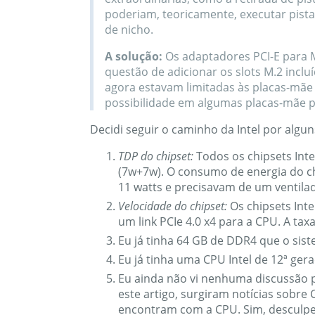
poderiam, teoricamente, executar pist
de nicho.
A solução:
Os adaptadores PCI-E para 
questão de adicionar os slots M.2 incl
agora estavam limitadas às placas-mãe 
possibilidade em algumas placas-mãe par
Decidi seguir o caminho da Intel por algun
TDP do chipset:
Todos os chipsets Int
(7w+7w). O consumo de energia do c
11 watts e precisavam de um ventila
Velocidade do chipset:
Os chipsets Int
um link PCIe 4.0 x4 para a CPU. A tax
Eu já tinha 64 GB de DDR4 que o sis
Eu já tinha uma CPU Intel de 12ª gera
Eu ainda não vi nenhuma discussão p
este artigo, surgiram notícias sob
encontram com a CPU. Sim, desculpe