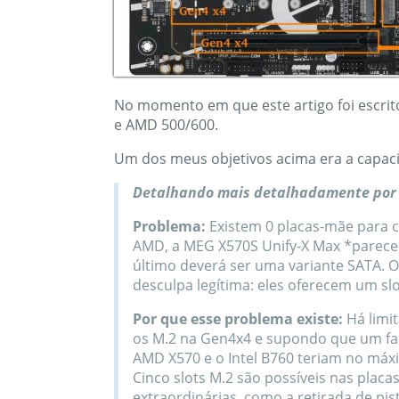
No momento em que este artigo foi escrit
e AMD 500/600.
Um dos meus objetivos acima era a capac
Detalhando mais detalhadamente por q
Problema:
Existem 0 placas-mãe para
AMD, a MEG X570S Unify-X Max *parece* 
último deverá ser uma variante SATA. 
desculpa legítima: eles oferecem um s
Por que esse problema existe:
Há limit
os M.2 na Gen4x4 e supondo que um fabr
AMD X570 e o Intel B760 teriam no máx
Cinco slots M.2 são possíveis nas plac
extraordinárias, como a retirada de pis