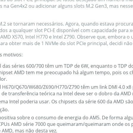
as na Gen4x2 ou adicionar alguns slots M.2 Gen3, mas ness
M.2 se tornaram necessários. Agora, quando estava procu
uídos a qualquer slot PCI-E disponível com capacidade para 
AMD X570, Intel H770 e Intel Z790. Observe que, embora o 
a obter mais de 1 NVMe do slot PCIe principal, decidi não 
s motivos:
el das séries 600/700 têm um TDP de 6W, enquanto o TDP do
hipset AMD tem me preocupado há algum tempo, pois os ch
dor.
el H670/Q670/W680/Z690/H770/Z790 têm um link DMI 4.0 x8
a de transferência teórica na Intel deve ser o dobro da AMD (
tema Intel poderia usar. Os chipsets da série 600 da AMD s
ção.
ositiva sobre o consumo de energia do AM5. De forma algu
re CPUs AMD série 7000 que queimaram/queimaram onde os 
 AMD, mas não desta vez.