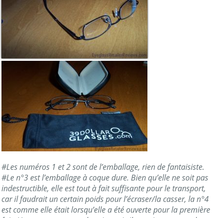
#Les numéros 1 et 2 sont de l’emballage, rien de fantaisiste.
#Le n°3 est l’emballage à coque dure. Bien qu’elle ne soit pas
indestructible, elle est tout à fait suffisante pour le transport,
car il faudrait un certain poids pour l’écraser/la casser, la n°4
est comme elle était lorsqu’elle a été ouverte pour la première