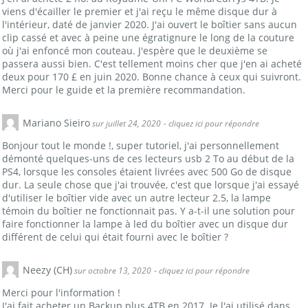
viens d'écailler le premier et j'ai reçu le même disque dur à
l'intérieur, daté de janvier 2020. J'ai ouvert le boîtier sans aucun
clip cassé et avec à peine une égratignure le long de la couture
où j'ai enfoncé mon couteau. J'espère que le deuxième se
passera aussi bien. C'est tellement moins cher que j'en ai acheté
deux pour 170 £ en juin 2020. Bonne chance à ceux qui suivront.
Merci pour le guide et la première recommandation.
Mariano Sieiro
sur juillet 24, 2020
- cliquez ici pour répondre
Bonjour tout le monde !, super tutoriel, j'ai personnellement
démonté quelques-uns de ces lecteurs usb 2 To au début de la
PS4, lorsque les consoles étaient livrées avec 500 Go de disque
dur. La seule chose que j'ai trouvée, c'est que lorsque j'ai essayé
d'utiliser le boîtier vide avec un autre lecteur 2.5, la lampe
témoin du boîtier ne fonctionnait pas. Y a-t-il une solution pour
faire fonctionner la lampe à led du boîtier avec un disque dur
différent de celui qui était fourni avec le boîtier ?
Neezy (CH)
sur octobre 13, 2020
- cliquez ici pour répondre
Merci pour l'information !
J'ai fait acheter un Backup plus 4TB en 2017. Je l'ai utilisé dans