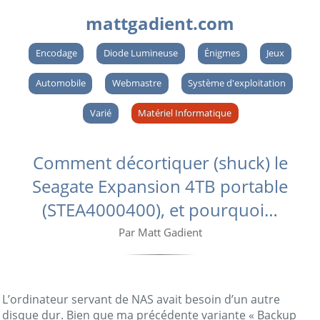
mattgadient.com
Encodage
Diode Lumineuse
Énigmes
Jeux
Automobile
Webmastre
Système d'exploitation
Varié
Matériel Informatique
Comment décortiquer (shuck) le
Seagate Expansion 4TB portable
(STEA4000400), et pourquoi…
Par Matt Gadient
L’ordinateur servant de NAS avait besoin d’un autre
disque dur. Bien que ma précédente variante « Backup