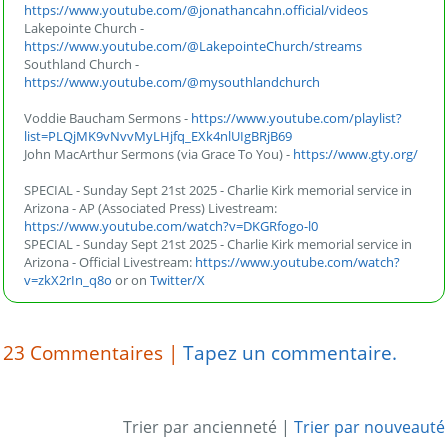
https://www.youtube.com/@jonathancahn.official/videos
Lakepointe Church -
https://www.youtube.com/@LakepointeChurch/streams
Southland Church -
https://www.youtube.com/@mysouthlandchurch
Voddie Baucham Sermons -
https://www.youtube.com/playlist?
list=PLQjMK9vNvvMyLHjfq_EXk4nlUIgBRjB69
John MacArthur Sermons (via Grace To You) -
https://www.gty.org/
SPECIAL - Sunday Sept 21st 2025 - Charlie Kirk memorial service in
Arizona - AP (Associated Press) Livestream:
https://www.youtube.com/watch?v=DKGRfogo-l0
SPECIAL - Sunday Sept 21st 2025 - Charlie Kirk memorial service in
Arizona - Official Livestream:
https://www.youtube.com/watch?
v=zkX2rIn_q8o
or on
Twitter/X
23
Commentaires |
Tapez un commentaire.
Trier par ancienneté
|
Trier par nouveauté