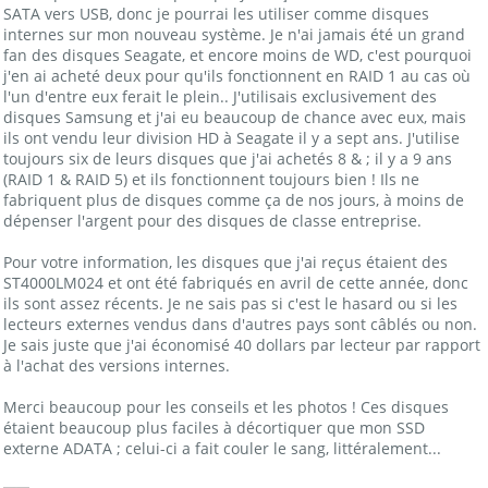
SATA vers USB, donc je pourrai les utiliser comme disques
internes sur mon nouveau système. Je n'ai jamais été un grand
fan des disques Seagate, et encore moins de WD, c'est pourquoi
j'en ai acheté deux pour qu'ils fonctionnent en RAID 1 au cas où
l'un d'entre eux ferait le plein.. J'utilisais exclusivement des
disques Samsung et j'ai eu beaucoup de chance avec eux, mais
ils ont vendu leur division HD à Seagate il y a sept ans. J'utilise
toujours six de leurs disques que j'ai achetés 8 & ; il y a 9 ans
(RAID 1 & RAID 5) et ils fonctionnent toujours bien ! Ils ne
fabriquent plus de disques comme ça de nos jours, à moins de
dépenser l'argent pour des disques de classe entreprise.
Pour votre information, les disques que j'ai reçus étaient des
ST4000LM024 et ont été fabriqués en avril de cette année, donc
ils sont assez récents. Je ne sais pas si c'est le hasard ou si les
lecteurs externes vendus dans d'autres pays sont câblés ou non.
Je sais juste que j'ai économisé 40 dollars par lecteur par rapport
à l'achat des versions internes.
Merci beaucoup pour les conseils et les photos ! Ces disques
étaient beaucoup plus faciles à décortiquer que mon SSD
externe ADATA ; celui-ci a fait couler le sang, littéralement...