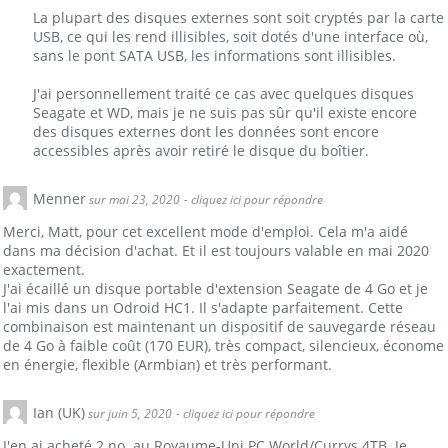
La plupart des disques externes sont soit cryptés par la carte
USB, ce qui les rend illisibles, soit dotés d'une interface où,
sans le pont SATA USB, les informations sont illisibles.
J'ai personnellement traité ce cas avec quelques disques
Seagate et WD, mais je ne suis pas sûr qu'il existe encore
des disques externes dont les données sont encore
accessibles après avoir retiré le disque du boîtier.
Menner
sur mai 23, 2020
- cliquez ici pour répondre
Merci, Matt, pour cet excellent mode d'emploi. Cela m'a aidé
dans ma décision d'achat. Et il est toujours valable en mai 2020
exactement.
J'ai écaillé un disque portable d'extension Seagate de 4 Go et je
l'ai mis dans un Odroid HC1. Il s'adapte parfaitement. Cette
combinaison est maintenant un dispositif de sauvegarde réseau
de 4 Go à faible coût (170 EUR), très compact, silencieux, économe
en énergie, flexible (Armbian) et très performant.
Ian (UK)
sur juin 5, 2020
- cliquez ici pour répondre
J'en ai acheté 2 no. au Royaume-Uni PC World/Currys 4TB. Je