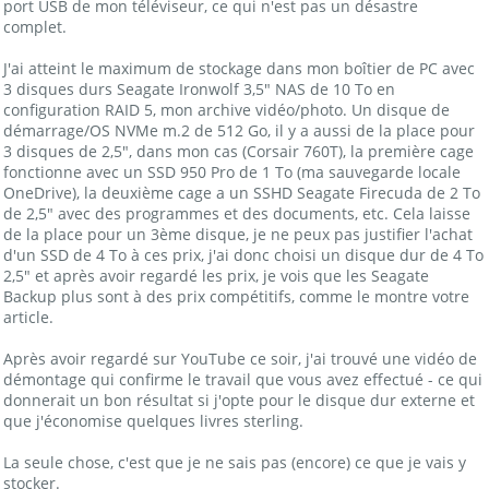
port USB de mon téléviseur, ce qui n'est pas un désastre
complet.
J'ai atteint le maximum de stockage dans mon boîtier de PC avec
3 disques durs Seagate Ironwolf 3,5" NAS de 10 To en
configuration RAID 5, mon archive vidéo/photo. Un disque de
démarrage/OS NVMe m.2 de 512 Go, il y a aussi de la place pour
3 disques de 2,5", dans mon cas (Corsair 760T), la première cage
fonctionne avec un SSD 950 Pro de 1 To (ma sauvegarde locale
OneDrive), la deuxième cage a un SSHD Seagate Firecuda de 2 To
de 2,5" avec des programmes et des documents, etc. Cela laisse
de la place pour un 3ème disque, je ne peux pas justifier l'achat
d'un SSD de 4 To à ces prix, j'ai donc choisi un disque dur de 4 To
2,5" et après avoir regardé les prix, je vois que les Seagate
Backup plus sont à des prix compétitifs, comme le montre votre
article.
Après avoir regardé sur YouTube ce soir, j'ai trouvé une vidéo de
démontage qui confirme le travail que vous avez effectué - ce qui
donnerait un bon résultat si j'opte pour le disque dur externe et
que j'économise quelques livres sterling.
La seule chose, c'est que je ne sais pas (encore) ce que je vais y
stocker.