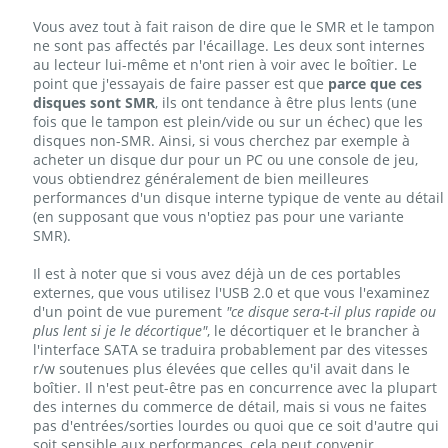
Vous avez tout à fait raison de dire que le SMR et le tampon
ne sont pas affectés par l'écaillage. Les deux sont internes
au lecteur lui-même et n'ont rien à voir avec le boîtier. Le
point que j'essayais de faire passer est que
parce que ces
disques sont SMR
, ils ont tendance à être plus lents (une
fois que le tampon est plein/vide ou sur un échec) que les
disques non-SMR. Ainsi, si vous cherchez par exemple à
acheter un disque dur pour un PC ou une console de jeu,
vous obtiendrez généralement de bien meilleures
performances d'un disque interne typique de vente au détail
(en supposant que vous n'optiez pas pour une variante
SMR).
Il est à noter que si vous avez déjà un de ces portables
externes, que vous utilisez l'USB 2.0 et que vous l'examinez
d'un point de vue purement
"ce disque sera-t-il plus rapide ou
plus lent si je le décortique"
, le décortiquer et le brancher à
l'interface SATA se traduira probablement par des vitesses
r/w soutenues plus élevées que celles qu'il avait dans le
boîtier. Il n'est peut-être pas en concurrence avec la plupart
des internes du commerce de détail, mais si vous ne faites
pas d'entrées/sorties lourdes ou quoi que ce soit d'autre qui
soit sensible aux performances, cela peut convenir