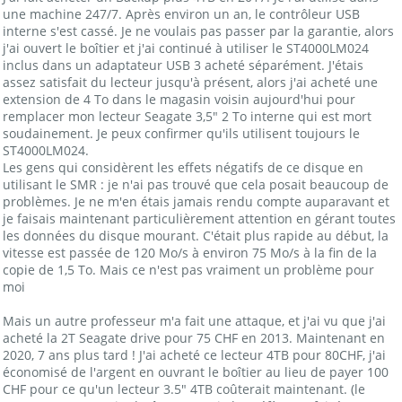
une machine 247/7. Après environ un an, le contrôleur USB
interne s'est cassé. Je ne voulais pas passer par la garantie, alors
j'ai ouvert le boîtier et j'ai continué à utiliser le ST4000LM024
inclus dans un adaptateur USB 3 acheté séparément. J'étais
assez satisfait du lecteur jusqu'à présent, alors j'ai acheté une
extension de 4 To dans le magasin voisin aujourd'hui pour
remplacer mon lecteur Seagate 3,5" 2 To interne qui est mort
soudainement. Je peux confirmer qu'ils utilisent toujours le
ST4000LM024.
Les gens qui considèrent les effets négatifs de ce disque en
utilisant le SMR : je n'ai pas trouvé que cela posait beaucoup de
problèmes. Je ne m'en étais jamais rendu compte auparavant et
je faisais maintenant particulièrement attention en gérant toutes
les données du disque mourant. C'était plus rapide au début, la
vitesse est passée de 120 Mo/s à environ 75 Mo/s à la fin de la
copie de 1,5 To. Mais ce n'est pas vraiment un problème pour
moi
Mais un autre professeur m'a fait une attaque, et j'ai vu que j'ai
acheté la 2T Seagate drive pour 75 CHF en 2013. Maintenant en
2020, 7 ans plus tard ! J'ai acheté ce lecteur 4TB pour 80CHF, j'ai
économisé de l'argent en ouvrant le boîtier au lieu de payer 100
CHF pour ce qu'un lecteur 3.5" 4TB coûterait maintenant. (le