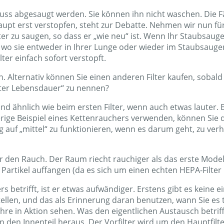
oll ein paar Mal im Jahr ausgetauscht werden.
ird als Permanent/Lebensdauer betrachtet. Um ihn zu reinige
Der Vorfilter sollte alle paar Monate gewechselt werden. Di
 Wenn sie „verbraucht“ ist, ist sie zur Erfrischung fertig. Ak
sie lässt die Luft nur besser riechen. Da sie in den meisten
Insekten usw.) auf, aber man könnte dasselbe mit einem Stü
“ erhalten wollen, müssen Sie auf jeden Fall einige Male im
hrscheinlich versuchen, ihn zu waschen/trocknen oder ein 
das „Geflecht“ aus sehr viel losem Material besteht. Sobald 
ptfilter eine Menge dieser Klumpen losen Materials auf. Im
dem Einschalten des Geräts.
ss abgesaugt werden. Sie können ihn nicht waschen. Die Fäh
haupt erst verstopfen, steht zur Debatte. Nehmen wir nun f
ilter zu saugen, so dass er „wie neu“ ist. Wenn Ihr Staubsau
uft, wo sie entweder in Ihrer Lunge oder wieder im Staubsau
ter einfach sofort verstopft.
. Alternativ können Sie einen anderen Filter kaufen, sobald 