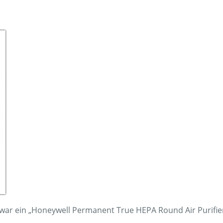
 an Canadian Tire ging. Das ist bedauerlich, denn sonst war
inheit zu beachten sind:
en kann, wenn man möchte, dass sich das Gerät in ein paar
Ventilatoren wie solide Einheiten aus – man kann die Mot
igen Dinger.
y Star ausgezeichnet. Auch hier habe ich das Handbuch verl
legt war.
 überschattet von einem Ventilator, der in weniger als 2 Wo