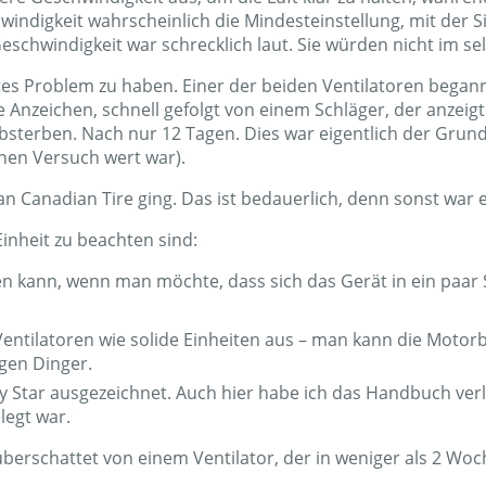
en Material bestehen. Dies geschieht in einer Gitterformati
sammeln.
 Ionisatorfilter gut funktioniert. Nach 12 Tagen habe ich die
asser – das braune Zeug war all der Rauch und anderer Sch
 die Anlage in Betrieb war. Sie entfernte den Rauch (und ei
chied.
 als mir lieb war – da ich ein paar Meter entfernt stand, mus
. Es war keineswegs unerträglich, aber beim besten Willen 
 Computerlautsprecher deutlich angekurbelt werden musst
tlere Geschwindigkeit aus, um die Luft klar zu halten, währe
windigkeit wahrscheinlich die Mindesteinstellung, mit de
schwindigkeit war schrecklich laut. Sie würden nicht im se
es Problem zu haben. Einer der beiden Ventilatoren began
zeichen, schnell gefolgt von einem Schläger, der anzeigte,
Absterben. Nach nur 12 Tagen. Dies war eigentlich der Grun
inen Versuch wert war).