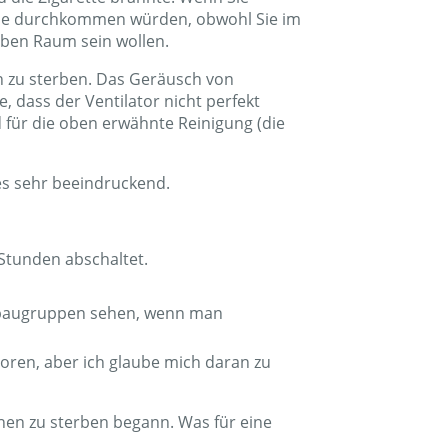
on – winzige hohle Quadrate, die beim
 Filter in der Spüle gereinigt, und die
rott in der Luft, den die Platten
nen Großteil des Geruchs) wirklich gut aus
ste ich die Lautstärke der
nicht still. Die mittlere Geschwindigkeit
en, um etwas auf dem Computer zu hören.
nd die Zigarette brannte. Wenn Sie
r Sie durchkommen würden, obwohl Sie im
lben Raum sein wollen.
n zu sterben. Das Geräusch von
 dass der Ventilator nicht perfekt
d für die oben erwähnte Reinigung (die