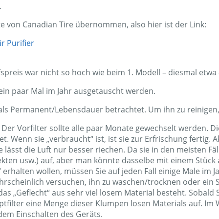
 war ein „Honeywell Permanent True HEPA Round Air Purifier
.
te von Canadian Tire übernommen, also hier ist der Link:
 Purifier
fspreis war nicht so hoch wie beim 1. Modell – diesmal etwa 