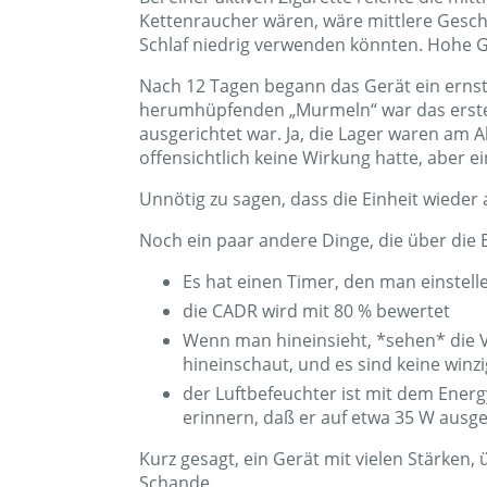
handeln, die hauptsächlich aus einem fest
Durchgang elektrisch geladene Teilchen 
Ich kann mit Sicherheit bestätigen, dass der
Spüle war voll von braunem, schmutzigem W
angesammelt hatten.
Die Luft wurde merklich erfrischt, während
der Luft. Das machte einen großen Unters
In der niedrigen Einstellung war es lauter,
Computerlautsprecher immer noch aufdrehen
war überraschend erträglich, obwohl die
Bei einer aktiven Zigarette reichte die mit
Kettenraucher wären, wäre mittlere Gesch
Schlaf niedrig verwenden könnten. Hohe Ge
Nach 12 Tagen begann das Gerät ein ernst
herumhüpfenden „Murmeln“ war das erste An
ausgerichtet war. Ja, die Lager waren am 
offensichtlich keine Wirkung hatte, aber e