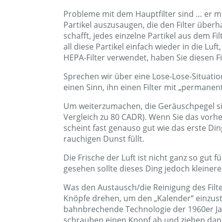
Der Vorfilter ist ein Aktivkohlefilter. Er s
Der Hauptfilter ist ein HEPA-Filter. Er w
Hier sind die Probleme mit dem Vorfilter… 
grundsätzlich zur Lufterfrischung verwendet.
Filtrationseigenschaften, die ich kenne – 
wird, fängt sie zwar große Partikel (wie 
Sieb usw. erreichen. Wenn Sie die „Frische
den Frische-Teil kümmern, könnten Sie wa
große Problem mit dem Vorfilter ist, dass 
Luftbefeuchter einschalten, saugt der Hau
Hauptfilter innerhalb von Sekunden nach 
Probleme mit dem Hauptfilter sind … er mu
Partikel auszusaugen, die den Filter über
schafft, jedes einzelne Partikel aus dem F
all diese Partikel einfach wieder in die L
HEPA-Filter verwendet, haben Sie diesen Fil
Sprechen wir über eine Lose-Lose-Situation