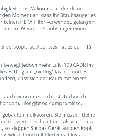
n, müssen Sie ihn absaugen.
eser Teil macht Sinn. Aktivkohle wird
tivkohle allein hat keine
 Fällen zu einem Maschengewebe verarbeitet
ck atmungsaktiven Schaumstoff oder einem
 Jahr Geld ausgeben. Wenn Sie sich nicht um
Sieb selbst zuzuschneiden. Das andere
Sie dieses Ding installieren und den
 Wesentlichen verstopfen Sie den
igkeit Ihres Vakuums, all die kleinen
ür den Moment an, dass Ihr Staubsauger es
ger keinen HEPA-Filter verwendet, gelangen
ger landen! Wenn Ihr Staubsauger einen
er verstopft ist. Aber was hat es dann für