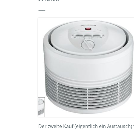
Unnötig zu sagen, dass die Einheit wieder
Noch ein paar andere Dinge, die über die E
Es hat einen Timer, den man einstell
die CADR wird mit 80 % bewertet
Wenn man hineinsieht, *sehen* die 
hineinschaut, und es sind keine winz
der Luftbefeuchter ist mit dem Energ
erinnern, daß er auf etwa 35 W ausge
Kurz gesagt, ein Gerät mit vielen Stärken,
Schande.
—–