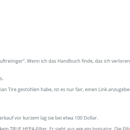
uftreiniger“. Wenn ich das Handbuch finde, das ich verloren
s.
an Tire gestohlen habe, ist es nur fair, einen Link anzugebe
erkauf vor kurzem lag sie bei etwa 100 Dollar.
kein TRUE HEPA-Filter. Er sieht aus wie ein Ionisator. Die Fil