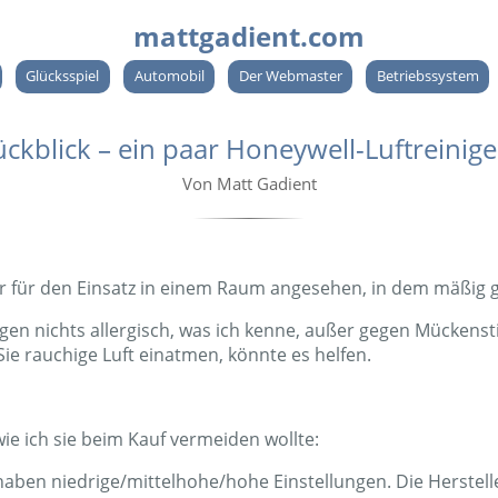
mattgadient.com
Glücksspiel
Automobil
Der Webmaster
Betriebssystem
ückblick – ein paar Honeywell-Luftreinige
Von Matt Gadient
er für den Einsatz in einem Raum angesehen, in dem mäßig 
gen nichts allergisch, was ich kenne, außer gegen Mückenstic
ie rauchige Luft einatmen, könnte es helfen.
ie ich sie beim Kauf vermeiden wollte:
haben niedrige/mittelhohe/hohe Einstellungen. Die Herstelle