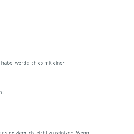
 habe, werde ich es mit einer
n:
ter sind ziemlich leicht zu reinigen. Wenn