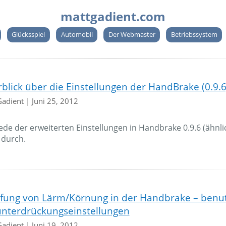
mattgadient.com
Glücksspiel
Automobil
Der Webmaster
Betriebssystem
blick über die Einstellungen der HandBrake (0.9.6
Gadient
|
Juni 25, 2012
jede der erweiterten Einstellungen in Handbrake 0.9.6 (ähnl
t durch.
ung von Lärm/Körnung in der Handbrake – benut
nterdrückungseinstellungen
Gadient
|
Juni 19, 2012