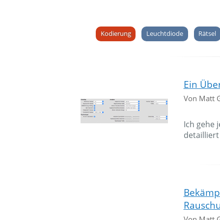
Kodierung
Leuchtdiode
Rätsel
Ein Über
Von Matt 
Ich gehe 
detaillier
Bekämpf
Rauschu
Von Matt 