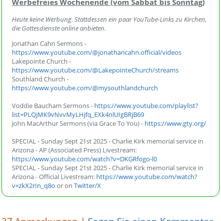
Werbefreies Wochenende (vom Sabbat bis Sonntag)
Heute keine Werbung. Stattdessen ein paar YouTube-Links zu Kirchen,
die Gottesdienste online anbieten.
Jonathan Cahn Sermons -
https://www.youtube.com/@jonathancahn.official/videos
Lakepointe Church -
https://www.youtube.com/@LakepointeChurch/streams
Southland Church -
https://www.youtube.com/@mysouthlandchurch
Voddie Baucham Sermons -
https://www.youtube.com/playlist?
list=PLQjMK9vNvvMyLHjfq_EXk4nlUIgBRjB69
John MacArthur Sermons (via Grace To You) -
https://www.gty.org/
SPECIAL - Sunday Sept 21st 2025 - Charlie Kirk memorial service in
Arizona - AP (Associated Press) Livestream:
https://www.youtube.com/watch?v=DKGRfogo-l0
SPECIAL - Sunday Sept 21st 2025 - Charlie Kirk memorial service in
Arizona - Official Livestream:
https://www.youtube.com/watch?
v=zkX2rIn_q8o
or on
Twitter/X