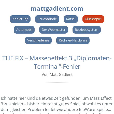
mattgadient.com
Kodierung
Leuchtdiode
Rätsel
Glücksspiel
Automobil
Der Webmaster
Betriebssystem
Verschiedenes
Rechner-Hardware
THE FIX – Masseneffekt 3 „Diplomaten-
Terminal“-Fehler
Von Matt Gadient
Ich hatte hier und da etwas Zeit gefunden, um Mass Effect
3 zu spielen – bisher ein recht gutes Spiel, obwohl es unter
dem gleichen Problem leidet wie andere BioWare-Spiele…