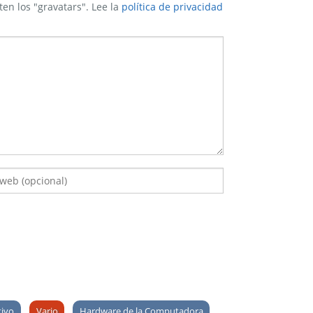
ten los "gravatars". Lee la
política de privacidad
tivo
Vario
Hardware de la Computadora