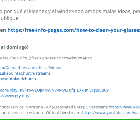
o por qué el kleenex y el windex son ambos malas ideas, pe
publique.
 en
https:/free-info-pages.com/how-to-clean-your-glass
 al domingo)
YouTube a las iglesias que tienen servicios en línea.
m/@jonathancahn.official/videos
LakepointeChurch/streams
mysouthlandchurch
.com/playlist?list=PLQjMK9vNvvMyLHjfq_EXk4nlUIgBRjB69
s://www.gty.org/
orial service in Arizona - AP (Associated Press) Livestream:
https://www.yo
rial service in Arizona - Official Livestream:
https://www.youtube.com/wat