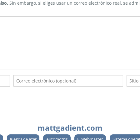
lso.
Sin embargo, si eliges usar un correo electrónico real, se admi
mattgadient.com
a
Juegos de azar
Automotriz
El Webmaster
Sistema opera