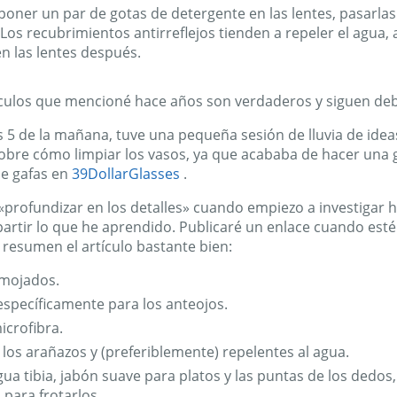
ner un par de gotas de detergente en las lentes, pasarlas 
Los recubrimientos antirreflejos tienden a repeler el agua, a
 las lentes después.
artículos que mencioné hace años son verdaderos y siguen deb
s 5 de la mañana, tuve una pequeña sesión de lluvia de idea
sobre cómo limpiar los vasos, ya que acababa de hacer una g
de gafas en
39DollarGlasses
.
rofundizar en los detalles» cuando empiezo a investigar h
tir lo que he aprendido. Publicaré un enlace cuando esté l
 resumen el artículo bastante bien:
 mojados.
específicamente para los anteojos.
icrofibra.
los arañazos y (preferiblemente) repelentes al agua.
ua tibia, jabón suave para platos y las puntas de los dedos,
para frotarlos.