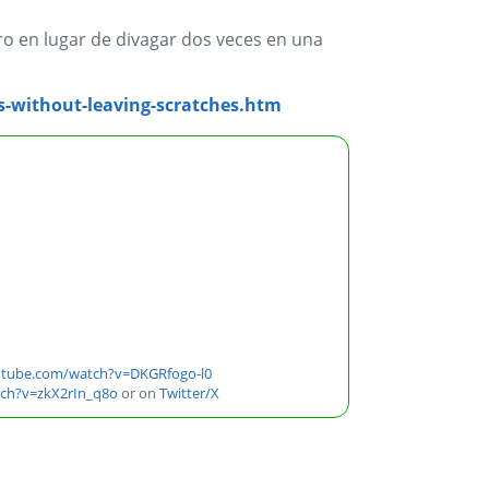
ro en lugar de divagar dos veces en una
es-without-leaving-scratches.htm
utube.com/watch?v=DKGRfogo-l0
ch?v=zkX2rIn_q8o
or on
Twitter/X