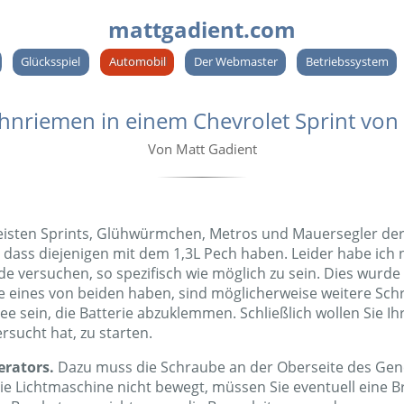
mattgadient.com
Glücksspiel
Automobil
Der Webmaster
Betriebssystem
nriemen in einem Chevrolet Sprint von
Von Matt Gadient
meisten Sprints, Glühwürmchen, Metros und Mauersegler der 
o dass diejenigen mit dem 1,3L Pech haben. Leider habe ich
e versuchen, so spezifisch wie möglich zu sein. Dies wurde
eines von beiden haben, sind möglicherweise weitere Schrit
ee sein, die Batterie abzuklemmen. Schließlich wollen Sie I
ersucht hat, zu starten.
erators.
Dazu muss die Schraube an der Oberseite des Gene
die Lichtmaschine nicht bewegt, müssen Sie eventuell eine