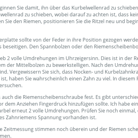
innen Sie damit, ihn über das Kurbelwellenrad zu schiebe
wellenrad zu schieben, wobei darauf zu achten ist, dass ke
nen Sie den Riemen, positionieren Sie die Ritzel neu und beg
rplatte sollte von der Feder in ihre Position gezogen werd
ns beseitigen. Den Spannbolzen oder den Riemenscheibenbol
eb 2 volle Umdrehungen im Uhrzeigersinn. Dies ist in der Re
nem der Mittelbolzen zu bewerkstelligen. Nach den Umdrehu
nd. Vergewissern Sie sich, dass Nocken- und Kurbelzahnkra
l ist, haben Sie wahrscheinlich einen Zahn zu viel. In diese
versuchen.
s auch die Riemenscheibenschraube fest. Es gibt unterschi
vor dem Anziehen Fingerdruck hinzufügen sollte. Ich habe ei
rbel erneut 2 volle Umdrehungen. Prüfen Sie noch einmal,
n des Zahnriemens Spannung vorhanden ist.
ie Zeitmessung stimmen noch überein und der Riemen sch
mmen.