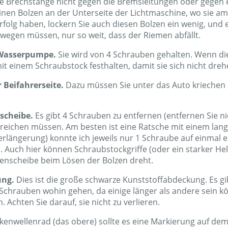
die Brechstange nicht gegen die Bremsleitungen oder gegen
inen Bolzen an der Unterseite der Lichtmaschine, wo sie am 
Erfolg haben, lockern Sie auch diesen Bolzen ein wenig, und e
ewegen müssen, nur so weit, dass der Riemen abfällt.
 Wasserpumpe.
Sie wird von 4 Schrauben gehalten. Wenn die
t einem Schraubstock festhalten, damit sie sich nicht dre
 Beifahrerseite.
Dazu müssen Sie unter das Auto kriechen 
scheibe.
Es gibt 4 Schrauben zu entfernen (entfernen Sie ni
reichen müssen. Am besten ist eine Ratsche mit einem lang
Verlängerung) konnte ich jeweils nur 1 Schraube auf einmal 
Auch hier können Schraubstockgriffe (oder ein starker Helfe
menscheibe beim Lösen der Bolzen dreht.
ung.
Dies ist die große schwarze Kunststoffabdeckung. Es g
he Schrauben wohin gehen, da einige länger als andere sein
Achten Sie darauf, sie nicht zu verlieren.
enwellenrad (das obere) sollte es eine Markierung auf dem R