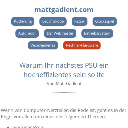
mattgadient.com
Kodierung
Leuchtdiode
Rätsel
Glücksspiel
Automobil
Der Webmaster
Betriebssystem
Verschiedenes
Rechner-Hardware
Warum Ihr nächstes PSU ein
hocheffizientes sein sollte
Von Matt Gadient
Wenn von Computer-Netzteilen die Rede ist, geht es in der
Regel vor allem um eines der folgenden Themen:
niedriger Preis