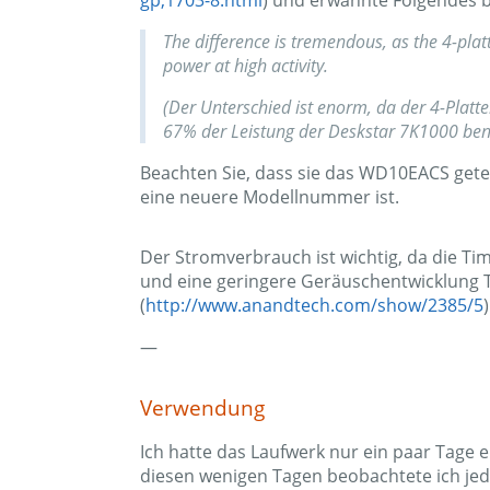
gp,1703-8.html
) und erwähnte Folgendes 
The difference is tremendous, as the 4-pla
power at high activity.
(Der Unterschied ist enorm, da der 4-Platt
67% der Leistung der Deskstar 7K1000 benö
Beachten Sie, dass sie das WD10EACS gete
eine neuere Modellnummer ist.
Der Stromverbrauch ist wichtig, da die Tim
und eine geringere Geräuschentwicklung T
(
http://www.anandtech.com/show/2385/5
—
Verwendung
Ich hatte das Laufwerk nur ein paar Tage e
diesen wenigen Tagen beobachtete ich je