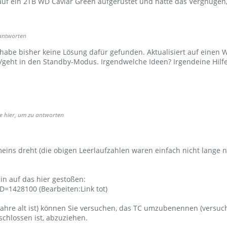
auf ein 2TB WD Caviar Green aufgerüstet und hatte das Vergnüg
 antworten
 habe bisher keine Lösung dafür gefunden. Aktualisiert auf einen W
n/geht in den Standby-Modus. Irgendwelche Ideen? Irgendeine Hilf
Sie hier, um zu antworten
meins dreht (die obigen Leerlaufzahlen waren einfach nicht lange na
n auf das hier gestoßen:
D=1428100 (Bearbeiten:Link tot)
 Jahre alt ist) können Sie versuchen, das TC umzubenennen (versu
schlossen ist, abzuziehen.