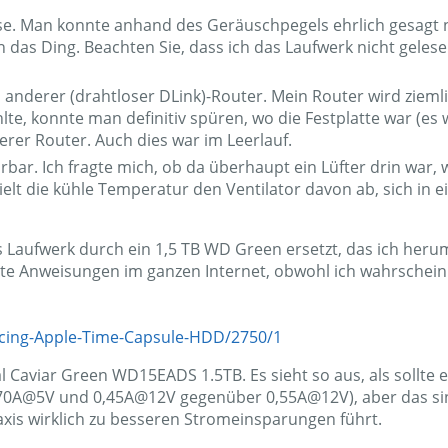
se. Man konnte anhand des Geräuschpegels ehrlich gesagt ni
an das Ding. Beachten Sie, dass ich das Laufwerk nicht geles
anderer (drahtloser DLink)-Router. Mein Router wird ziemlic
e, konnte man definitiv spüren, wo die Festplatte war (es w
erer Router. Auch dies war im Leerlauf.
bar. Ich fragte mich, ob da überhaupt ein Lüfter drin war, 
ielt die kühle Temperatur den Ventilator davon ab, sich in 
as Laufwerk durch ein 1,5 TB WD Green ersetzt, das ich her
rte Anweisungen im ganzen Internet, obwohl ich wahrscheinl
lacing-Apple-Time-Capsule-HDD/2750/1
l Caviar Green WD15EADS 1.5TB. Es sieht so aus, als sollte
,70A@5V und 0,45A@12V gegenüber 0,55A@12V), aber das si
raxis wirklich zu besseren Stromeinsparungen führt.