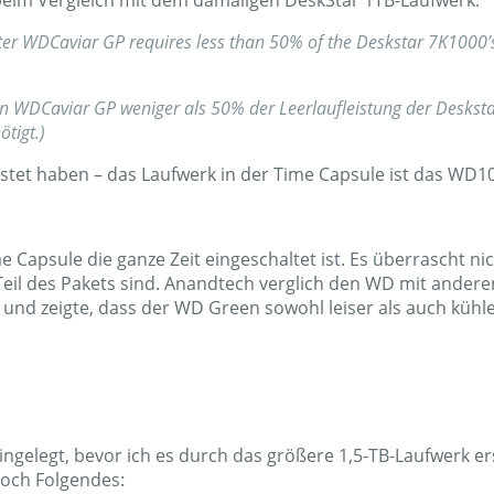
beim Vergleich mit dem damaligen DeskStar 1TB-Laufwerk:
tter WDCaviar GP requires less than 50% of the Deskstar 7K1000’
en WDCaviar GP weniger als 50% der Leerlaufleistung der Deskst
tigt.)
stet haben – das Laufwerk in der Time Capsule ist das WD
e Capsule die ganze Zeit eingeschaltet ist. Es überrascht n
eil des Pakets sind. Anandtech verglich den WD mit ander
) und zeigte, dass der WD Green sowohl leiser als auch kühler
ingelegt, bevor ich es durch das größere 1,5-TB-Laufwerk er
doch Folgendes: