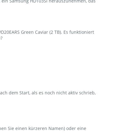
en, ein Samsung HD103SI herauszunehmen, das
D20EARS Green Caviar (2 TB). Es funktioniert
e?
ch dem Start, als es noch nicht aktiv schrieb,
chen Sie einen kürzeren Namen) oder eine