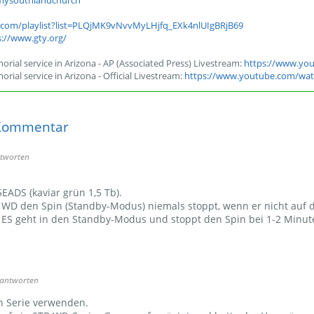
mysouthlandchurch
.com/playlist?list=PLQjMK9vNvvMyLHjfq_EXk4nlUIgBRjB69
s://www.gty.org/
orial service in Arizona - AP (Associated Press) Livestream:
https://www.yo
rial service in Arizona - Official Livestream:
https://www.youtube.com/wat
 Kommentar
antworten
ADS (kaviar grün 1,5 Tb).
er WD den Spin (Standby-Modus) niemals stoppt, wenn er nicht auf 
 ES geht in den Standby-Modus und stoppt den Spin bei 1-2 Minuten
u antworten
n Serie verwenden.