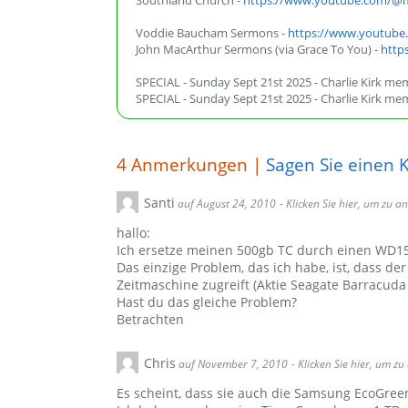
Southland Church -
https://www.youtube.com/@
Voddie Baucham Sermons -
https://www.youtube
John MacArthur Sermons (via Grace To You) -
http
SPECIAL - Sunday Sept 21st 2025 - Charlie Kirk mem
SPECIAL - Sunday Sept 21st 2025 - Charlie Kirk memo
4
Anmerkungen |
Sagen Sie einen
Santi
auf August 24, 2010
- Klicken Sie hier, um zu 
hallo:
Ich ersetze meinen 500gb TC durch einen WD15E
Das einzige Problem, das ich habe, ist, dass d
Zeitmaschine zugreift (Aktie Seagate Barracuda
Hast du das gleiche Problem?
Betrachten
Chris
auf November 7, 2010
- Klicken Sie hier, um z
Es scheint, dass sie auch die Samsung EcoGree