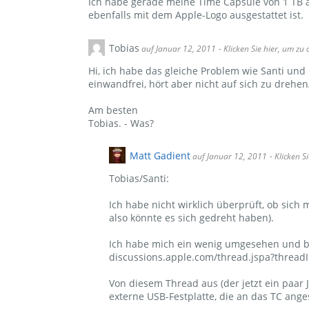
Ich habe gerade meine Time Capsule von 1 TB 
ebenfalls mit dem Apple-Logo ausgestattet ist.
Tobias
auf Januar 12, 2011
- Klicken Sie hier, um zu
Hi, ich habe das gleiche Problem wie Santi und
einwandfrei, hört aber nicht auf sich zu drehe
Am besten
Tobias. - Was?
Matt Gadient
auf Januar 12, 2011
- Klicken 
Tobias/Santi:
Ich habe nicht wirklich überprüft, ob sich 
also könnte es sich gedreht haben).
Ich habe mich ein wenig umgesehen und bi
discussions.apple.com/thread.jspa?threadI
Von diesem Thread aus (der jetzt ein paar
externe USB-Festplatte, die an das TC ange