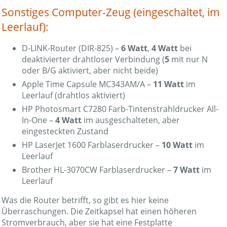
Sonstiges Computer-Zeug (eingeschaltet, im
Leerlauf):
D-LINK-Router (DIR-825) –
6 Watt
,
4 Watt
bei
deaktivierter drahtloser Verbindung (
5
mit nur N
oder B/G aktiviert, aber nicht beide)
Apple Time Capsule MC343AM/A –
11 Watt
im
Leerlauf (drahtlos aktiviert)
HP Photosmart C7280 Farb-Tintenstrahldrucker All-
In-One –
4 Watt
im ausgeschalteten, aber
eingesteckten Zustand
HP LaserJet 1600 Farblaserdrucker –
10 Watt
im
Leerlauf
Brother HL-3070CW Farblaserdrucker –
7 Watt
im
Leerlauf
Was die Router betrifft, so gibt es hier keine
Überraschungen. Die Zeitkapsel hat einen höheren
Stromverbrauch, aber sie hat eine Festplatte