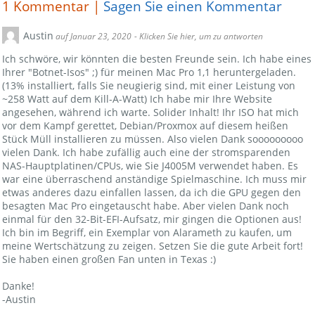
1
Kommentar |
Sagen Sie einen Kommentar
Austin
auf Januar 23, 2020
- Klicken Sie hier, um zu antworten
Ich schwöre, wir könnten die besten Freunde sein. Ich habe eines
Ihrer "Botnet-Isos" ;) für meinen Mac Pro 1,1 heruntergeladen.
(13% installiert, falls Sie neugierig sind, mit einer Leistung von
~258 Watt auf dem Kill-A-Watt) Ich habe mir Ihre Website
angesehen, während ich warte. Solider Inhalt! Ihr ISO hat mich
vor dem Kampf gerettet, Debian/Proxmox auf diesem heißen
Stück Müll installieren zu müssen. Also vielen Dank sooooooooo
vielen Dank. Ich habe zufällig auch eine der stromsparenden
NAS-Hauptplatinen/CPUs, wie Sie J4005M verwendet haben. Es
war eine überraschend anständige Spielmaschine. Ich muss mir
etwas anderes dazu einfallen lassen, da ich die GPU gegen den
besagten Mac Pro eingetauscht habe. Aber vielen Dank noch
einmal für den 32-Bit-EFI-Aufsatz, mir gingen die Optionen aus!
Ich bin im Begriff, ein Exemplar von Alarameth zu kaufen, um
meine Wertschätzung zu zeigen. Setzen Sie die gute Arbeit fort!
Sie haben einen großen Fan unten in Texas :)
Danke!
-Austin