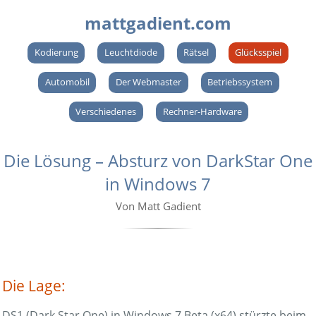
mattgadient.com
Kodierung
Leuchtdiode
Rätsel
Glücksspiel
Automobil
Der Webmaster
Betriebssystem
Verschiedenes
Rechner-Hardware
Die Lösung – Absturz von DarkStar One
in Windows 7
Von Matt Gadient
Die Lage:
DS1 (Dark Star One) in Windows 7 Beta (x64) stürzte beim