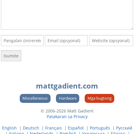
mattgadient.com
Miscellaneous
Hardware
Mga bugtong
© 2006-2026 Matt Gadient
Patakaran sa Privacy
English
|
Deutsch
|
Français
|
Español
|
Português
|
Русский
|
Italiano
|
Nederlands
|
Română
|
Українська
| Filipino |