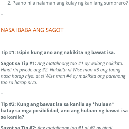
Paano nila nalaman ang kulay ng kanilang sumbrero?
–
NASA IBABA ANG SAGOT
–
Tip #1: Isipin kung ano ang nakikita ng bawat isa.
Sagot sa Tip #1:
Ang matalinong tao #1 ay walang nakikita.
Hindi rin pwede ang #2. Nakikita ni Wise man #3 ang taong
nasa harap niya, at si Wise man #4 ay makikita ang parehong
tao sa harap niya.
–
Tip #2: Kung ang bawat isa sa kanila ay *hulaan*
batay sa mga posibilidad, ano ang hulaan ng bawat isa
sa kanila?
Sagot sa Tip #2:
Ang matalinong tao #1 at #2 ay hindi