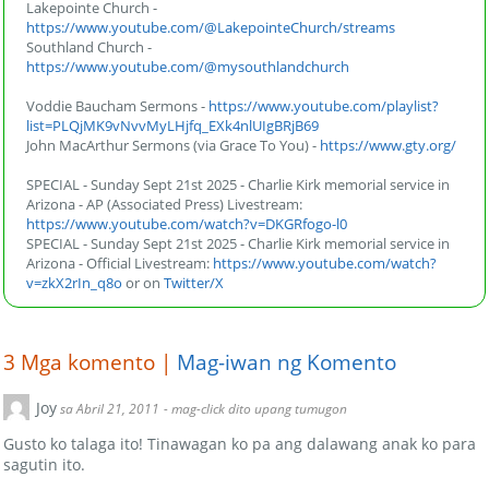
Lakepointe Church -
https://www.youtube.com/@LakepointeChurch/streams
Southland Church -
https://www.youtube.com/@mysouthlandchurch
Voddie Baucham Sermons -
https://www.youtube.com/playlist?
list=PLQjMK9vNvvMyLHjfq_EXk4nlUIgBRjB69
John MacArthur Sermons (via Grace To You) -
https://www.gty.org/
SPECIAL - Sunday Sept 21st 2025 - Charlie Kirk memorial service in
Arizona - AP (Associated Press) Livestream:
https://www.youtube.com/watch?v=DKGRfogo-l0
SPECIAL - Sunday Sept 21st 2025 - Charlie Kirk memorial service in
Arizona - Official Livestream:
https://www.youtube.com/watch?
v=zkX2rIn_q8o
or on
Twitter/X
3
Mga komento |
Mag-iwan ng Komento
Joy
sa Abril 21, 2011
- mag-click dito upang tumugon
Gusto ko talaga ito! Tinawagan ko pa ang dalawang anak ko para
sagutin ito.