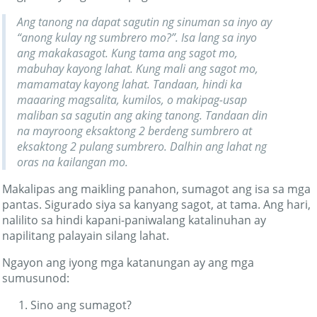
Ang tanong na dapat sagutin ng sinuman sa inyo ay
“anong kulay ng sumbrero mo?”. Isa lang sa inyo
ang makakasagot. Kung tama ang sagot mo,
mabuhay kayong lahat. Kung mali ang sagot mo,
mamamatay kayong lahat. Tandaan, hindi ka
maaaring magsalita, kumilos, o makipag-usap
maliban sa sagutin ang aking tanong. Tandaan din
na mayroong eksaktong 2 berdeng sumbrero at
eksaktong 2 pulang sumbrero. Dalhin ang lahat ng
oras na kailangan mo.
Makalipas ang maikling panahon, sumagot ang isa sa mga
pantas. Sigurado siya sa kanyang sagot, at tama. Ang hari,
nalilito sa hindi kapani-paniwalang katalinuhan ay
napilitang palayain silang lahat.
Ngayon ang iyong mga katanungan ay ang mga
sumusunod:
Sino ang sumagot?