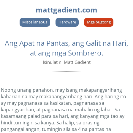
mattgadient.com
Miscellaneous
Hardware
Mga bugtong
Ang Apat na Pantas, ang Galit na Hari,
at ang mga Sombrero.
Isinulat ni Matt Gadient
Noong unang panahon, may isang makapangyarihang
kaharian na may makapangyarihang hari. Ang haring ito
ay may pagnanasa sa kasikatan, pagnanasa sa
kapangyarihan, at pagnanasa na mahalin ng lahat. Sa
kasamaang palad para sa hari, ang kanyang mga tao ay
hindi tumingin sa kanya. Sa halip, sa oras ng
pangangailangan, tumingin sila sa 4 na pantas na