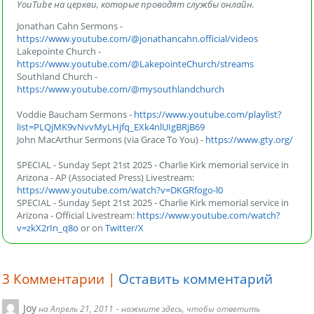
YouTube на церкви, которые проводят службы онлайн.
Jonathan Cahn Sermons -
https://www.youtube.com/@jonathancahn.official/videos
Lakepointe Church -
https://www.youtube.com/@LakepointeChurch/streams
Southland Church -
https://www.youtube.com/@mysouthlandchurch
Voddie Baucham Sermons -
https://www.youtube.com/playlist?
list=PLQjMK9vNvvMyLHjfq_EXk4nlUIgBRjB69
John MacArthur Sermons (via Grace To You) -
https://www.gty.org/
SPECIAL - Sunday Sept 21st 2025 - Charlie Kirk memorial service in
Arizona - AP (Associated Press) Livestream:
https://www.youtube.com/watch?v=DKGRfogo-l0
SPECIAL - Sunday Sept 21st 2025 - Charlie Kirk memorial service in
Arizona - Official Livestream:
https://www.youtube.com/watch?
v=zkX2rIn_q8o
or on
Twitter/X
3
Комментарии |
Оставить комментарий
Joy
на Апрель 21, 2011
- нажмите здесь, чтобы ответить