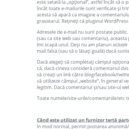
este setată la „opțional”, astfel încât să o p
încât toate e-mailurile sunt verificate și t
acesta să apară ca imagine a comentariului d
gravatarul. Rețineți că pluginul WordPress
Adresele de e-mail nu sunt postate public.
(sau ca site web sau comentariu), aceasta p
îmi scapă unul. Deși nu am planuri
actuale
mail falsă (sau să o lăsați goală) dacă sunte
Dacă alegeți să completați câmpul opțional 
că, dacă cineva consideră comentariul dvs. 
să creați un link către blog/facebook/twit
să utilizeze câmpul „website”, în general v
legitim. Dacă comentariul și/sau site-ul web
Toate numele/site-urile/comentariile/etc tr
Când este utilizat un furnizor terță par
în mod normal, permit postarea anonimă/în c