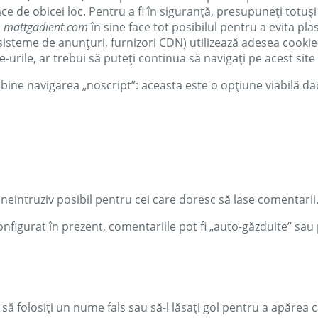
ace de obicei loc. Pentru a fi în siguranță, presupuneți totu
l
mattgadient.com
în sine face tot posibilul pentru a evita plas
, sisteme de anunțuri, furnizori CDN) utilizează adesea cookie
-urile, ar trebui să puteți continua să navigați pe acest sit
 bine navigarea „noscript”: aceasta este o opțiune viabilă da
 neintruziv posibil pentru cei care doresc să lase comentarii
nfigurat în prezent, comentariile pot fi „auto-găzduite” sau po
 să folosiți un nume fals sau să-l lăsați gol pentru a apărea