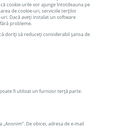
și că cookie-urile vor ajunge întotdeauna pe
area de cookie-uri, serviciile terților
-uri. Dacă aveți instalat un software
e fără probleme.
că doriți să reduceți considerabil șansa de
.
ate fi utilizat un furnizor terță parte.
 ca „Anonim”. De obicei, adresa de e-mail