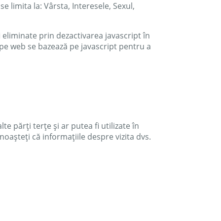
e limita la: Vârsta, Interesele, Sexul,
 eliminate prin dezactivarea javascript în
e pe web se bazează pe javascript pentru a
 părți terțe și ar putea fi utilizate în
unoașteți că informațiile despre vizita dvs.