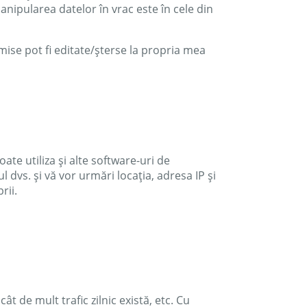
anipularea datelor în vrac este în cele din
ise pot fi editate/șterse la propria mea
te utiliza și alte software-uri de
 dvs. și vă vor urmări locația, adresa IP și
rii.
t de mult trafic zilnic există, etc. Cu