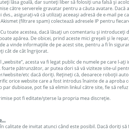
uteți lăsa goală, dar sunteți liber să folosiți una falsă și acol
rimise către serverele gravatar pentru a căuta avatare. Dacă a
vs., asigurați-vă că utilizați aceeași adresă de e-mail pe car
 Akismet (filtrare spam) colectează adresele IP pentru fieca
 Cu toate acestea, dacă lăsați un comentariu și introduceți 
oate apărea. De obicei, prind aceste mici greșeli și le repa
de a vinde informațiile de pe acest site, pentru a fi în sigur
ți cât de cât îngrijorat.
„website”, acesta va fi legat public de numele pe care l-ați i
foarte pătrunzător, ar putea dori să vă viziteze site-ul pent
ter/website/etc dacă doriți. Rețineți că, deoarece roboții a
erific orice website care a fost introdus înainte de a aprob
 par dubioase, pot fie să elimin linkul către site, fie să refu
imise pot fi editate/șterse la propria mea discreție.
te…
alitate de invitat atunci când este posibil. Dacă doriți să 