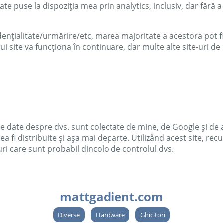
e puse la dispoziția mea prin analytics, inclusiv, dar fără a s
ențialitate/urmărire/etc, marea majoritate a acestora pot fi
i site va funcționa în continuare, dar multe alte site-uri d
e date despre dvs. sunt colectate de mine, de Google și de alte
ea fi distribuite și așa mai departe. Utilizând acest site, rec
duri care sunt probabil dincolo de controlul dvs.
mattgadient.com
Diverse
Hardware
Ghicitori