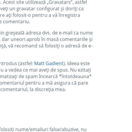
o. Acest site utilizează „Gravatars”, astfel
veți un gravatar configurat și doriți ca
e ați folosit-o pentru a vă înregistra
re comentariu.
din greșeală adresa dvs. de e-mail ca nume
r, dar uneori aprob în masă comentariile și
anță, vă recomand să folosiți o adresă de e-
ntrodus (astfel:
Matt Gadient
). Ideea este
ru a vedea ce mai aveți de spus. Nu ezitați
utomatizați de spam încearcă *întotdeauna*
a comentariul pentru a mă asigura că pare
z comentariul, la discreția mea.
folosiți nume/emailuri false/abuzive, nu