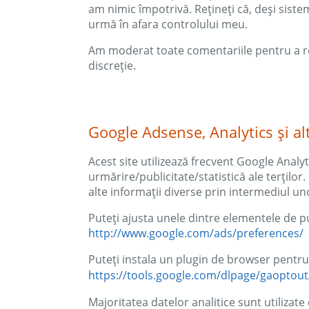
am nimic împotrivă. Rețineți că, deși sistem
urmă în afara controlului meu.
Am moderat toate comentariile pentru a re
discreție.
Google Adsense, Analytics și alt
Acest site utilizează frecvent Google Analy
urmărire/publicitate/statistică ale terțilo
alte informații diverse prin intermediul un
Puteți ajusta unele dintre elementele de pu
http://www.google.com/ads/preferences/
Puteți instala un plugin de browser pentru 
https://tools.google.com/dlpage/gaoptout
Majoritatea datelor analitice sunt utilizate