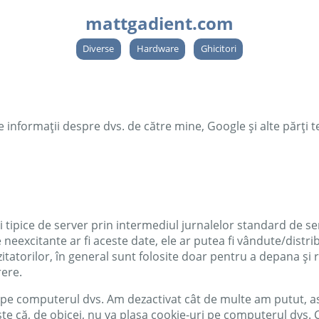
mattgadient.com
Diverse
Hardware
Ghicitori
ate informații despre dvs. de către mine, Google și alte părți te
tipice de server prin intermediul jurnalelor standard de serve
 de neexcitante ar fi aceste date, ele ar putea fi vândute/dis
vizitatorilor, în general sunt folosite doar pentru a depana și 
rere.
pe computerul dvs. Am dezactivat cât de multe am putut, ast
este că, de obicei, nu va plasa cookie-uri pe computerul dvs. 