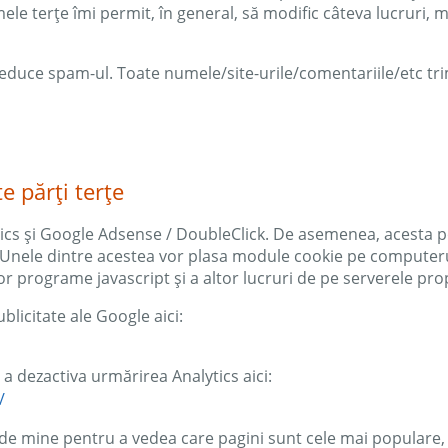
ele terțe îmi permit, în general, să modific câteva lucruri, m
duce spam-ul. Toate numele/site-urile/comentariile/etc trim
e părți terțe
tics și Google Adsense / DoubleClick. De asemenea, acesta poa
r. Unele dintre acestea vor plasa module cookie pe computerul
or programe javascript și a altor lucruri de pe serverele prop
blicitate ale Google aici:
a dezactiva urmărirea Analytics aici:
/
 de mine pentru a vedea care pagini sunt cele mai populare, câ