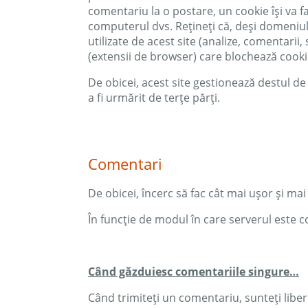
comentariu la o postare, un cookie își va f
computerul dvs. Rețineți că, deși domeniu
utilizate de acest site (analize, comentarii
(extensii de browser) care blochează cookie
De obicei, acest site gestionează destul de
a fi urmărit de terțe părți.
Comentari
De obicei, încerc să fac cât mai ușor și mai
În funcție de modul în care serverul este co
Când găzduiesc comentariile singure…
Când trimiteți un comentariu, sunteți liber