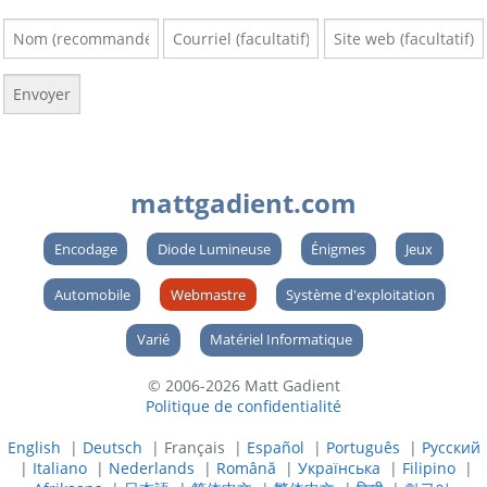
mattgadient.com
Encodage
Diode Lumineuse
Énigmes
Jeux
Automobile
Webmastre
Système d'exploitation
Varié
Matériel Informatique
© 2006-2026 Matt Gadient
Politique de confidentialité
English
|
Deutsch
| Français |
Español
|
Português
|
Русский
|
Italiano
|
Nederlands
|
Română
|
Українська
|
Filipino
|