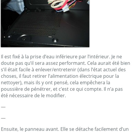
Il est fixé à la prise d’eau inférieure par l’intérieur. Je ne
doute pas qu’il sera assez performant. Cela aurait été bien
s’il était facile à enlever/entretenir (dans l’état actuel des
choses, il faut retirer l’alimentation électrique pour la
nettoyer), mais ils y ont pensé, cela empêchera la
poussière de pénétrer, et c’est ce qui compte. Il n’a pas
été nécessaire de le modifier.
—
—
Ensuite, le panneau avant. Elle se détache facilement d’un