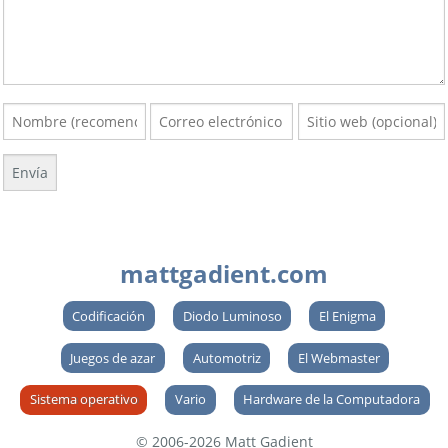
mattgadient.com
Codificación
Diodo Luminoso
El Enigma
Juegos de azar
Automotriz
El Webmaster
Sistema operativo
Vario
Hardware de la Computadora
© 2006-2026 Matt Gadient