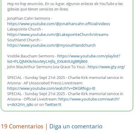
Hoy no hay anuncios. En su lugar, algunos enlaces de YouTube a las
iglesias que tienen servicios en línea.
Jonathan Cahn Sermons -
https://www.youtube.com/@jonathancahn.official/videos
Lakepointe Church -
https://www.youtube.com/@LakepointeChurch/streams
Southland Church -
https://www.youtube.com/@mysouthlandchurch
Voddie Baucham Sermons -
https://www.youtube.com/playlist?
list=PLQjMK9vNvvMyLHjfq_EXk4nlUIgBRjB69
John MacArthur Sermons (via Grace To You) -
https://www.gty.org/
SPECIAL - Sunday Sept 21st 2025 - Charlie Kirk memorial service in
Arizona - AP (Associated Press) Livestream:
https://www.youtube.com/watch?v=DKGRfogo-l0
SPECIAL - Sunday Sept 21st 2025 - Charlie Kirk memorial service in
Arizona - Official Livestream:
https://www.youtube.com/watch?
v=zkX2rIn_q8o
or on
Twitter/X
19
Comentarios |
Diga un comentario