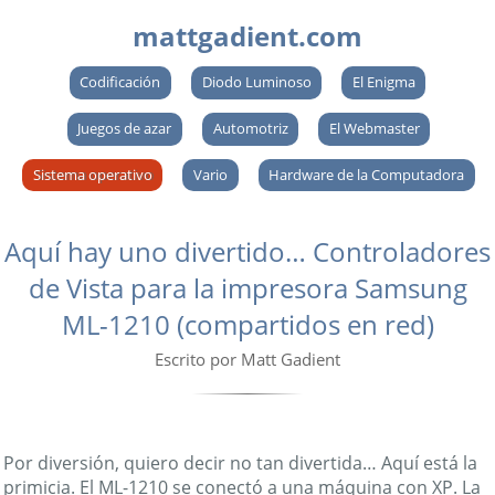
mattgadient.com
Codificación
Diodo Luminoso
El Enigma
Juegos de azar
Automotriz
El Webmaster
Sistema operativo
Vario
Hardware de la Computadora
Aquí hay uno divertido… Controladores
de Vista para la impresora Samsung
ML-1210 (compartidos en red)
Escrito por Matt Gadient
Por diversión, quiero decir no tan divertida… Aquí está la
primicia. El ML-1210 se conectó a una máquina con XP. La