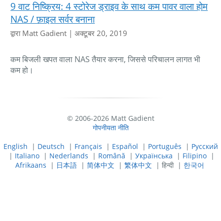
9 वाट निष्क्रिय: 4 स्टोरेज ड्राइव के साथ कम पावर वाला होम
NAS / फ़ाइल सर्वर बनाना
द्वारा Matt Gadient
|
अक्टूबर 20, 2019
कम बिजली खपत वाला NAS तैयार करना, जिससे परिचालन लागत भी
कम हो।
© 2006-2026 Matt Gadient
गोपनीयता नीति
English
|
Deutsch
|
Français
|
Español
|
Português
|
Русский
|
Italiano
|
Nederlands
|
Română
|
Українська
|
Filipino
|
Afrikaans
|
日本語
|
简体中文
|
繁体中文
| हिन्दी |
한국어